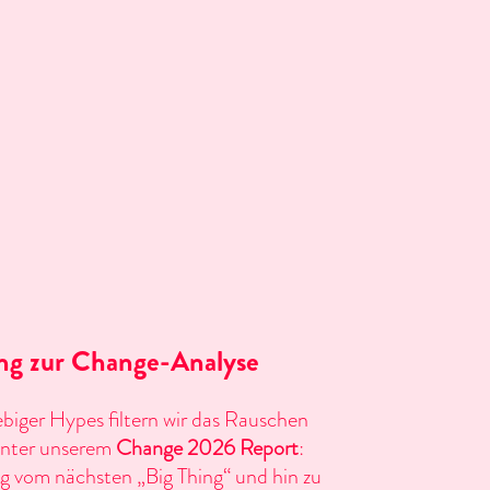
ng zur Change-Analyse
lebiger Hypes filtern wir das Rauschen
hinter unserem
Change 2026 Report
:
g vom nächsten „Big Thing“ und hin zu