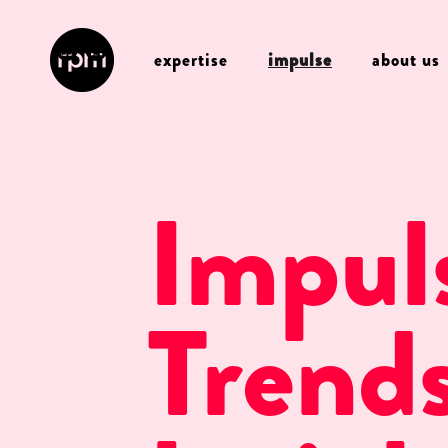
expertise
impulse
about us
Impul
Trends