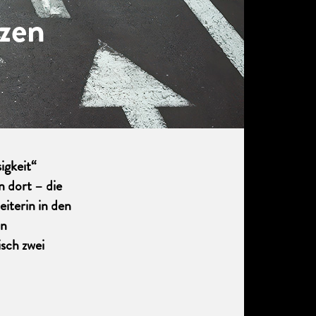
tzen
igkeit“
 dort – die
iterin in den
in
sch zwei