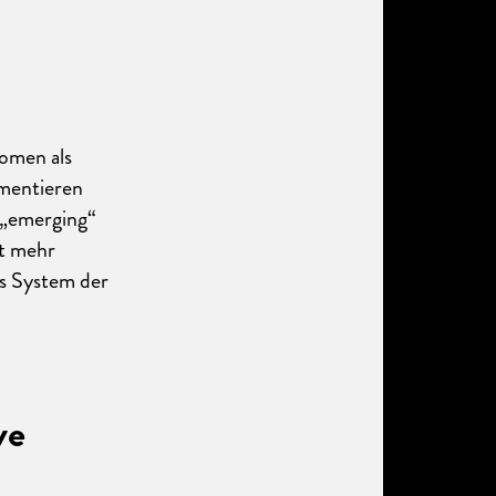
omen als
mentieren
s „emerging“
ht mehr
as System der
ve