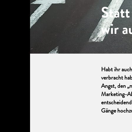
Statt
wir a
Habt ihr auch
verbracht hab
Angst, den „n
Marketing-Ab
entscheidende
Gänge hochzu