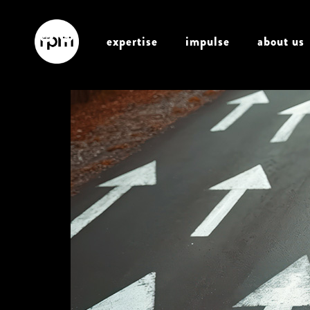
expertise
impulse
about us