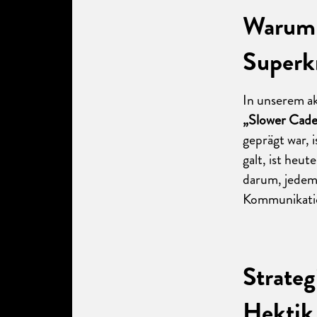
Warum 
Superkr
In unserem a
„Slower Cad
geprägt war, 
galt, ist heu
darum, jedem 
Kommunikatio
Strateg
Hektik