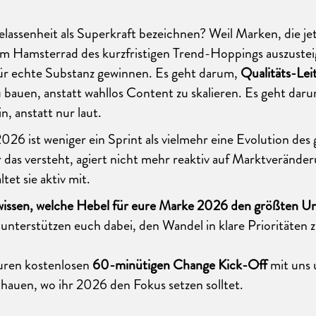
assenheit als Superkraft bezeichnen? Weil Marken, die je
em Hamsterrad des kurzfristigen Trend-Hoppings auszustei
für echte Substanz gewinnen. Es geht darum,
Qualitäts-Lei
bauen, anstatt wahllos Content zu skalieren. Es geht darum
in, anstatt nur laut.
26 ist weniger ein Sprint als vielmehr eine Evolution des
das versteht, agiert nicht mehr reaktiv auf Marktverände
tet sie aktiv mit.
wissen, welche Hebel für eure Marke 2026 den größten U
unterstützen euch dabei, den Wandel in klare Prioritäten 
euren kostenlosen
60-minütigen Change Kick-Off
mit uns 
auen, wo ihr 2026 den Fokus setzen solltet.