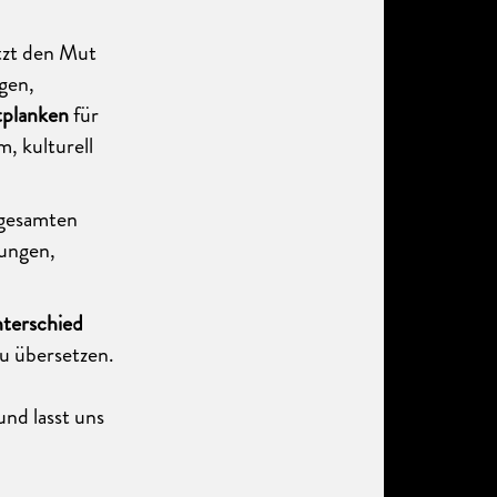
tzt den Mut
gen,
tplanken
für
, kulturell
 gesamten
rungen,
nterschied
zu übersetzen.
und lasst uns