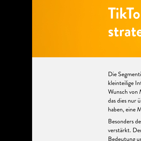
TikTo
strat
Die Segmenti
kleinteilige I
Wunsch von Ma
das dies nur 
haben, eine M
Besonders der
verstärkt. De
Bedeutung und