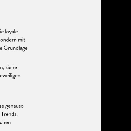
e loyale
sondern mit
ie Grundlage
, siehe
eweiligen
yse genauso
 Trends.
schen