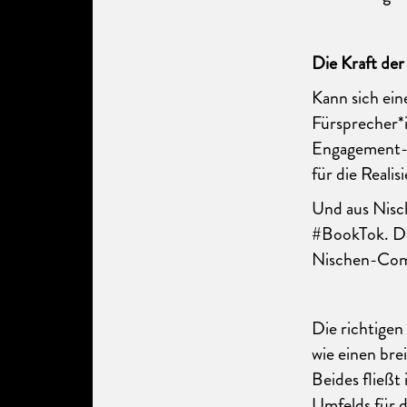
Die Kraft der
Kann sich ein
Fürsprecher*i
Engagement-P
für die Realis
Und aus Nisc
#BookTok. Dav
Nischen-Com
Die richtigen
wie einen bre
Beides fließt
Umfelds für d