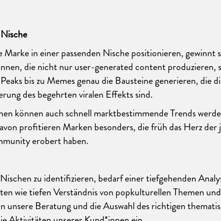
 Nische
e Marke in einer passenden Nische positionieren, gewinnt si
nnen, die nicht nur user-generated content produzieren, 
eaks bis zu Memes genau die Bausteine generieren, die d
ierung des begehrten viralen Effekts sind.
hen können auch schnell marktbestimmende Trends werden
on profitieren Marken besonders, die früh das Herz der j
munity erobert haben.
 Nischen zu identifizieren, bedarf einer tiefgehenden Anal
iten wie tiefen Verständnis von popkulturellen Themen und
 in unsere Beratung und die Auswahl des richtigen themati
ie Aktivitäten unserer Kund*innen ein.