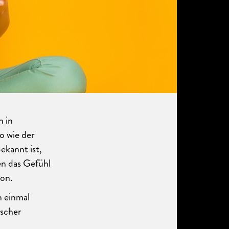
n in
so wie der
ekannt ist,
en das Gefühl
ion.
h einmal
ischer