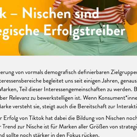
k – Nischen sind
egische Erfolgstreiber
erung von vormals demografisch definierbaren Zielgruppe
nteressensbereiche begleitet uns seit einigen Jahren, genau
rken, Teil dieser Interessengemeinschaften zu werden. B
über Relevanz zu bewerkstelligen ist. Wenn Konsument*inn
arke versteht sie, steigt auch die Bereitschaft zur Interakt
 Erfolg von Tiktok hat dabei die Bildung von Nischen noc
r Trend zur Nische ist für Marken aller Größen von strateg
 sollte noch stärker in den Fokus rücken.