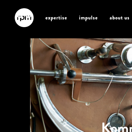
expertise
impulse
about us
Komm