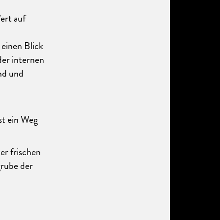
ert auf
einen Blick
der internen
lnd und
st ein Weg
er frischen
grube der