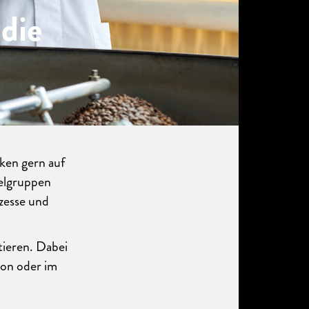
 die
rken gern auf
ielgruppen
ozesse und
tieren. Dabei
ion oder im