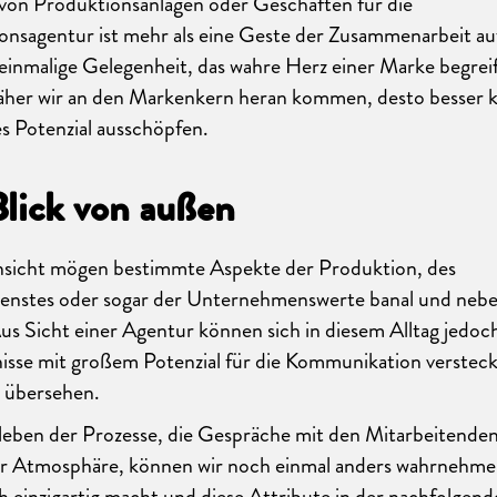
von Produktionsanlagen oder Geschäften für die
nsagentur ist mehr als eine Geste der Zusammenarbeit a
einmalige Gelegenheit, das wahre Herz einer Marke begrei
äher wir an den Markenkern heran kommen, desto besser 
ves Potenzial ausschöpfen.
Blick von außen
nsicht mögen bestimmte Aspekte der Produktion, des
enstes oder sogar der Unternehmenswerte banal und nebe
us Sicht einer Agentur können sich in diesem Alltag jedo
sse mit großem Potenzial für die Kommunikation versteck
g übersehen.
leben der Prozesse, die Gespräche mit den Mitarbeitenden
r Atmosphäre, können wir noch einmal anders wahrnehmen
h einzigartig macht und diese Attribute in der nachfolgen