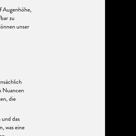
uf Augenhöhe,
fbar zu
können unser
nsächlich
ch Nuancen
en, die
 und das
, was eine
den