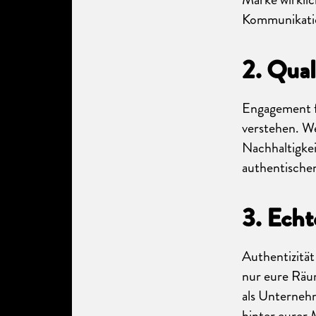
Kommunikati
2. Qual
Engagement fü
verstehen. W
Nachhaltigkei
authentische
3. Echt
Authentizität
nur eure Räum
als Unterneh
hinter eurer 