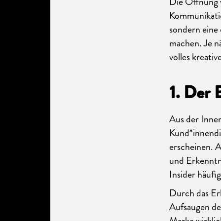
Die Öffnung 
Kommunikatio
sondern eine 
machen. Je n
volles kreati
1. Der 
Aus der Inne
Kund*innendi
erscheinen. A
und Erkenntni
Insider häufi
Durch das Er
Aufsaugen de
Marke wirklic